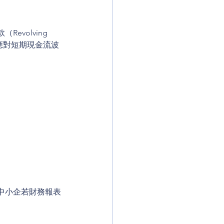
olving 
應對短期現金流波
中小企若財務報表