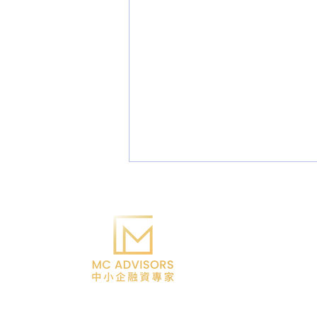
電話：6365 - 0138 / 3
電郵：
info@mccorp
地址：Flat 03, 12/F, K
辦公時間：星期一至五 10
© MC Advisor
中小企貸款被拒？拆解銀行批