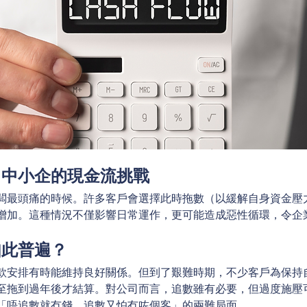
：中小企的現金流挑戰
闆最頭痛的時候。許多客戶會選擇此時拖數（以緩解自身資金壓
增加。這種情況不僅影響日常運作，更可能造成惡性循環，令企
如此普遍？
款安排有時能維持良好關係。但到了艱難時期，不少客戶為保持
至拖到過年後才結算。對公司而言，追數雖有必要，但過度施壓
「唔追數就冇錢，追數又怕冇咗個客」的兩難局面。