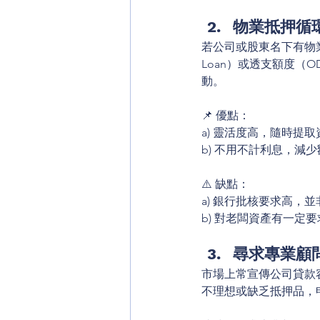
物業抵押循環
若公司或股東名下有物業
Loan）或透支額度
動。
📌 優點：
a) 靈活度高，隨時提取
b) 不用不計利息，減
⚠️ 缺點：
a) 銀行批核要求高，
b) 對老闆資產有一定要
尋求專業顧
市場上常宣傳公司貸款
不理想或缺乏抵押品，