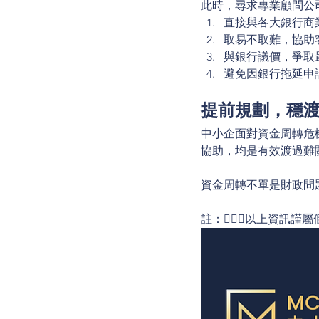
此時，尋求專業顧問公司（
直接與各大銀行商
取易不取難，協助
與銀行議價，爭取
避免因銀行拖延申
提前規劃，穩
中小企面對資金周轉危
協助，均是有效渡過難
資金周轉不單是財政問題
註：🙇🏻‍♂️以上資