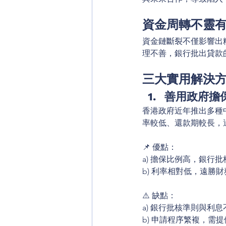
資金周轉不靈
資金鏈斷裂不僅影響出
理不善，銀行批出貸款
三大實用解決
善用政府擔
香港政府近年推出多種
率較低、還款期較長，
📌 優點：
a) 擔保比例高，銀行
b) 利率相對低，遠勝
⚠️ 缺點：
a) 銀行批核準則與利
b) 申請程序繁複，需