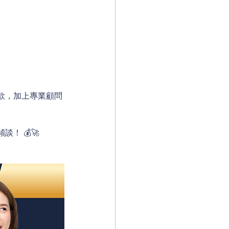
款，加上專業顧問
。
！ 💰🚀