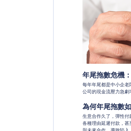
年尾拖數危機
每年年尾都是中小企老
公司的現金流壓力急劇
為何年尾拖數
生意合作久了，彈性付
各種理由延遲付款，甚
與未來合作，導致陷入