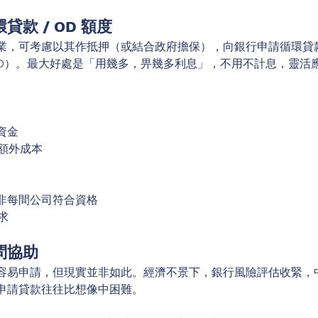
貸款 / OD 額度
，可考慮以其作抵押（或結合政府擔保），向銀行申請循環貸款（Rev
（OD）。最大好處是「用幾多，畀幾多利息」，不用不計息，靈活
資金
少額外成本
並非每間公司符合資格
求
問協助
容易申請，但現實並非如此。經濟不景下，銀行風險評估收緊，
申請貸款往往比想像中困難。