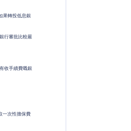
如果轉投低息銀
銀行審批比較嚴
般有收手續費嘅銀
取一次性擔保費