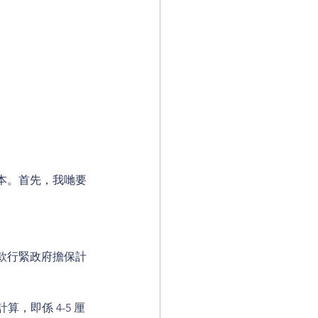
本。首先，我哋要
款行緊政府擔保計
，即係 4-5 厘