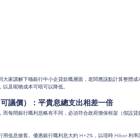
同大家講解下喺銀行中小企貸款嘅層面，老闆應該點計算整體成
，以及呢啲成本可唔可以降低。
（可議價）：平貴息總支出相差一倍
，而每間銀行嘅利息略有不同，必須符合政府擔保框架（假設貸
低息搶客。優惠銀行嘅利息大約 H+2%，以現時 Hibor 利率計算