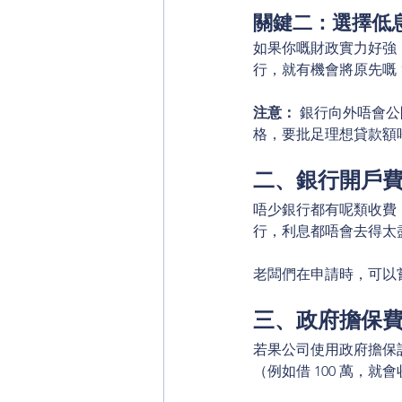
關鍵二：選擇低
如果你嘅財政實力好強
行，就有機會將原先嘅 10
注意： 
銀行向外唔會公
格，要批足理想貸款額
二、銀行開戶
唔少銀行都有呢類收費，
行，利息都唔會去得太
老闆們在申請時，可以嘗
三、政府擔保
若果公司使用政府擔保
（例如借 100 萬，就會收