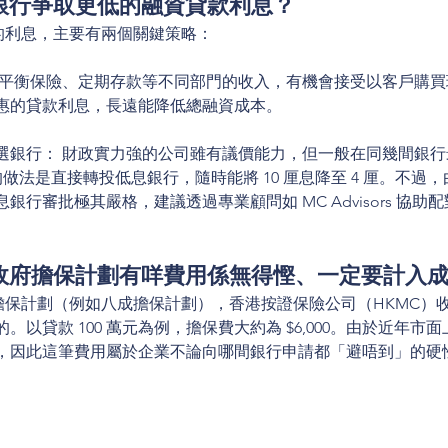
向銀行爭取更低的融資貸款利息？
靚的利息，主要有兩個關鍵策略：
為平衡保險、定期存款等不同部門的收入，有機會接受以客戶購
惠的貸款利息，長遠能降低總融資成本。
選銀行： 財政實力強的公司雖有議價能力，但一般在同幾間銀行
效的做法是直接轉投低息銀行，隨時能將 10 厘息降至 4 厘。不過
銀行審批極其嚴格，建議透過專業顧問如 MC Advisors 協助
企政府擔保計劃有咩費用係無得慳、一定要計入
府擔保計劃（例如八成擔保計劃），香港按證保險公司（HKMC）
。以貸款 100 萬元為例，擔保費大約為 $6,000。由於近年市
，因此這筆費用屬於企業不論向哪間銀行申請都「避唔到」的硬