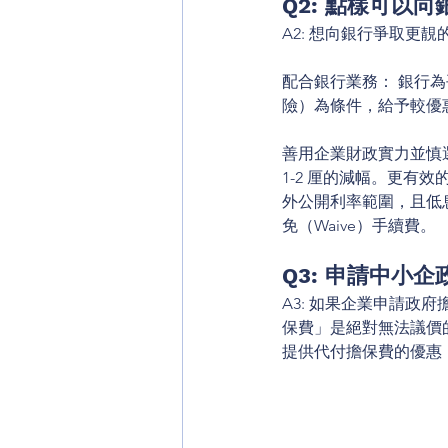
Q2: 點樣可以
A2: 想向銀行爭取更
配合銀行業務： 銀行
險）為條件，給予較優
善用企業財政實力並慎
1-2 厘的減幅。更有
外公開利率範圍，且低息
免（Waive）手續費。
Q3: 申請中小
A3: 如果企業申請政
保費」是絕對無法議價的
提供代付擔保費的優惠