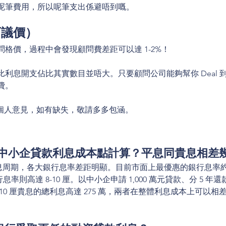
呢筆費用，所以呢筆支出係避唔到嘅。
可議價）
格價，過程中會發現顧問費差距可以達 1-2%！
利息開支佔比其實數目並唔大。只要顧問公司能夠幫你 Deal 到低
費。
訊謹屬個人意見，如有缺失，敬請多多包涵。
年香港中小企貸款利息成本點計算？平息同貴息相差
入減息周期，各大銀行息率差距明顯。目前市面上最優惠的銀行息率約為 
率則高達 8-10 厘。以中小企申請 1,000 萬元貸款、分 5 年
 10 厘貴息的總利息高達 275 萬，兩者在整體利息成本上可以相差足