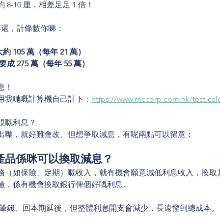
-10 厘，相差足足 1 倍！
5 年還，計條數你睇：
約 105 萬（每年 21 萬）
要成 275 萬（每年 55 萬）
利息！
用我哋嘅計算機自己計下：
https://www.mccorp.com.hk/test-calc
靚嘅利息？
出嚟，就好難會改。但想爭取減息，有呢兩點可以留意：
產品係咪可以換取減息？
務（如保險、定期）嘅收入，就有機會願意減低利息收入，換取
險，係有機會換取銀行俾個好嘅利息。
一筆錢、回本期延後，但整體利息開支會減少，長遠慳到總成本。