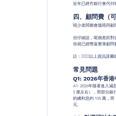
近年已經冇銀行會代付
四、顧問費（
唔少老闆都會搵唔同顧問
但仔細諗，呢個差距對比
你就已經慳返整筆顧問
註：🙇🏻‍♂️以上資
常見問題
Q1: 2026
A1: 2026年隨著進
5 厘左右），而部分銀行息
的總利息約 105 萬，而
元。