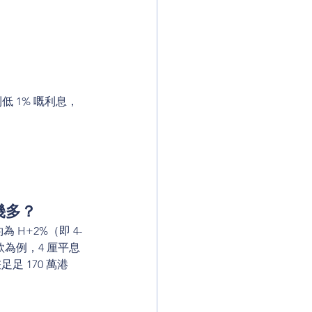
 1% 嘅利息，
幾多？
H+2%（即 4-
還款為例，4 厘平息
足 170 萬港