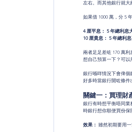
左右。而其他銀行就大約 8
如果借 1000 萬，分 
4 厘平息： 5 年總利息大
10 厘貴息： 5 年總利息
兩者足足差咗 170 萬
想自己預算一下？可以
銀行喺咩情況下會俾個
好多時當銀行開咗條件
關鍵一：買理財
銀行有時想平衡唔同業
時銀行想你順便買份保
效果：
 雖然初期要用