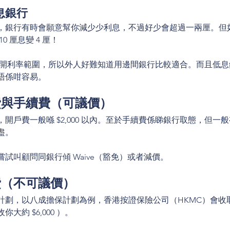
息銀行
，銀行有時會願意幫你減少少利息，不過好少會超過一兩厘。但
 厘息變 4 厘！
開利率範圍，所以外人好難知道用邊間銀行比較適合。而且低息
唔係咁容易。
費與手續費（可議價）
開戶費一般喺 $2,000 以內。至於手續費係睇銀行取態，但一
盡。
試叫顧問同銀行傾 Waive（豁免）或者減價。
費（不可議價）
計劃，以八成擔保計劃為例，香港按證保險公司（HKMC）會收
你大約 $6,000 ）。