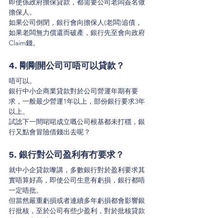
即使係政府擔保貸款，都需要公司老闆簽名做
擔保人。
如果公司倒閉，銀行會向擔保人(老闆)追債，
如果老闆無力償還而破產，銀行先至會向政府
Claim錢。
4. 剛剛開公司可唔可以貸款？
唔可以。
銀行中小企商業貸款對於公司營運年期有要
求，一般最少營運1年以上，部份銀行要求3年
以上。
試諗下一間啱啱成立嘅公司根基都未打穩，銀
行又點會冒險借錢出去呢？
5. 銀行對公司盈利有冇要求？
就中小企貸款嚟講，多數銀行對於盈利要求其
實唔算好高，即使公司生意有虧損，銀行都唔
一定唔批。
但當然嚴重虧損或者連續多年虧損都會影響銀
行批核，至於公司有些少盈利，對於批核貸款