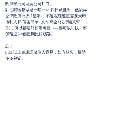
政府審批同埋開公司戶口。
以往我哋都做過一啲case 四日就批出，然後再
交俾政府批(約1星期)，不過呢種速度需要天時
地利人和(個案簡單+文件齊全+銀行願意幫
手)，所以都唔好預期每個case都可以咁快，都
係預返2-4個星期比較穩妥。
註：
🙇🏻‍♂️ 以上資訊謹屬個人意見，如有缺失，敬請
多多包涵。