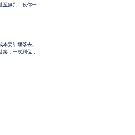
甚至無到，殺你一
成本要計埋落去。
答案，一次到位，