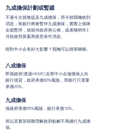
九成擔保計劃或暫緩
不過今次就無提及九成擔保，而今朝我哋收到
消息，有銀行將會暫停九成擔保，實際上係咪
全面暫停，就留待政府再公佈，或者喺明年3
月財政預算案再留意有冇消息。
咁對中小企有好大影響？我哋可以簡單睇睇。
八成擔保
即係政府(透過HKMC)去幫中小企做擔保人向
銀行借貸，政府承擔80%風險，而銀行只需要
承擔20%。
九成擔保
係政府承擔90%風險，銀行承擔10%。
所以其實並唔難理解政府點解不再續行九成擔
保。