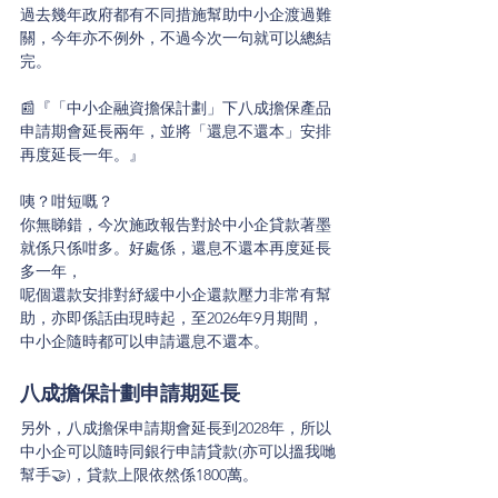
過去幾年政府都有不同措施幫助中小企渡過難
關，今年亦不例外，不過今次一句就可以總結
完。
📰『「中小企融資擔保計劃」下八成擔保產品
申請期會延長兩年，並將「還息不還本」安排
再度延長一年。』
咦？咁短嘅？
你無睇錯，今次施政報告對於中小企貸款著墨
就係只係咁多。好處係，還息不還本再度延長
多一年，
呢個還款安排對紓緩中小企還款壓力非常有幫
助，亦即係話由現時起，至2026年9月期間，
中小企隨時都可以申請還息不還本。
八成擔保計劃申請期延長
另外，八成擔保申請期會延長到2028年，所以
中小企可以隨時同銀行申請貸款(亦可以搵我哋
幫手🤝)，貸款上限依然係1800萬。