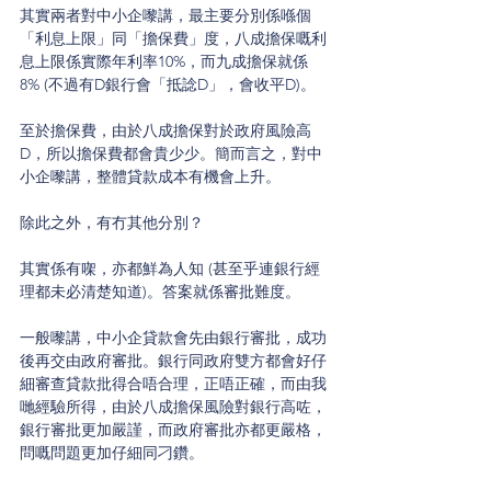
其實兩者對中小企嚟講，最主要分別係喺個
「利息上限」同「擔保費」度，八成擔保嘅利
息上限係實際年利率10%，而九成擔保就係
8% (不過有D銀行會「抵諗D」，會收平D)。
至於擔保費，由於八成擔保對於政府風險高
D，所以擔保費都會貴少少。簡而言之，對中
小企嚟講，整體貸款成本有機會上升。
除此之外，有冇其他分別？
其實係有㗎，亦都鮮為人知 (甚至乎連銀行經
理都未必清楚知道)。答案就係審批難度。
一般嚟講，中小企貸款會先由銀行審批，成功
後再交由政府審批。銀行同政府雙方都會好仔
細審查貸款批得合唔合理，正唔正確，而由我
哋經驗所得，由於八成擔保風險對銀行高咗，
銀行審批更加嚴謹，而政府審批亦都更嚴格，
問嘅問題更加仔細同刁鑽。