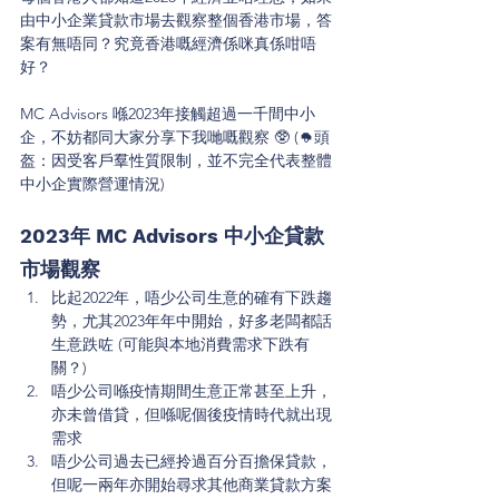
由中小企業貸款市場去觀察整個香港市場，答
案有無唔同？究竟香港嘅經濟係咪真係咁唔
好？
MC Advisors 喺2023年接觸超過一千間中小
企，不妨都同大家分享下我哋嘅觀察 🥸 (🪖頭
盔：因受客戶羣性質限制，並不完全代表整體
中小企實際營運情況) 
2023年 MC Advisors 中小企貸款
市場觀察
比起2022年，唔少公司生意的確有下跌趨
勢，尤其2023年年中開始，好多老闆都話
生意跌咗 (可能與本地消費需求下跌有
關？)
唔少公司喺疫情期間生意正常甚至上升，
亦未曾借貸，但喺呢個後疫情時代就出現
需求
唔少公司過去已經拎過百分百擔保貸款，
但呢一兩年亦開始尋求其他商業貸款方案