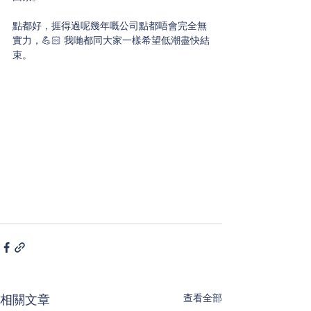
點都好，捱得過呢幾年嘅公司點都唔會完全無
實力，💪🏻 我哋都同大家一樣希望低潮盡快結
束。
查看全部
相關文章