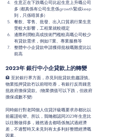
生意正在下跌嘅公司比起生意上升嘅公司
多 (都真係有公司生意係growth緊或keep
到，只係唔算多)
餐飲、零售、批發、出入口貿易行業生意
受較大影響，工程業就較穩定
邊際利潤較高或技術門檻較高嘅公司較少
有貸款需求，例如IT業、專業服務等
整體中小企貸款申請獲得批核嘅難度比以
前高
2023年 銀行中小企貸款上的轉變
🏦 至於銀行界方面，亦見到批貸款愈趨謹慎。
物業抵押貸款冇以前咁吃香，有銀行反而鍾意
批政府擔保貸款。(物業價值可以下跌，但政府
擔保成數不變)
同時銀行對老闆個人信貸評級嘅要求亦都比以
前嚴謹咗🫣。所以，我哋都認同2023年生意比
以往難做得多，雖然過去都唔係無試過經濟
差，不過暫時又未見到有太多利好整體經濟嘅
因素。