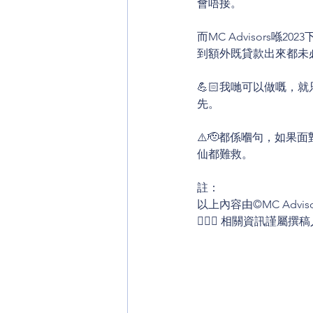
會唔接。
而MC Advisors
到額外既貸款出來都未
💪🏻我哋可以做嘅，
先。
⚠️🫡都係嗰句，如
仙都難救。
註：
以上內容由©MC Adv
🙇🏻‍♂️ 相關資訊