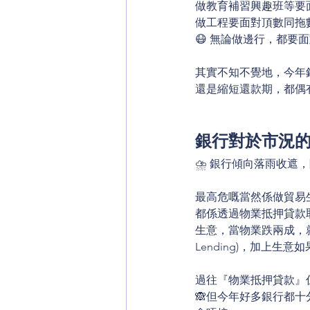
做教育補習興趣班等要
做工程要面對頂數同拖
😷 無論做邊行，都要
其實不知不覺地，今年銀
還是縮短還款期，都偶
銀行對於市況
⛈️ 銀行傾向落雨收遮，
最高危嘅當然係做貿易
都係透過物業抵押貸款取得
生意，當物業跌兩成，就變左10
Lending)，加上生意如
過往『物業抵押貸款』
🙈但今年好多銀行都