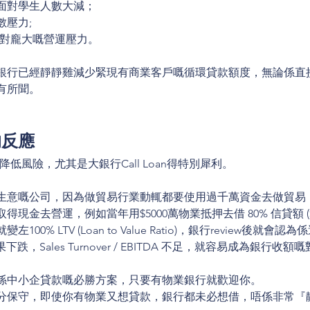
面對學生人數大減；
數壓力;
面對龐大嘅營運壓力。
行已經靜靜雞減少緊現有商業客戶嘅循環貸款額度，無論係直接R
有所聞。
的反應
降低風險，尤其是大銀行Call Loan得特別犀利。
生意嘅公司，因為做貿易行業動輒都要使用過千萬資金去做貿易
現金去營運，例如當年用$5000萬物業抵押去借 80% 信貸額 ($4
0% LTV (Loan to Value Ratio)，銀行review後就會認為係
果下跌，Sales Turnover / EBITDA 不足，就容易成為銀行收額
係中小企貸款嘅必勝方案，只要有物業銀行就歡迎你。
十分保守，即使你有物業又想貸款，銀行都未必想借，唔係非常『