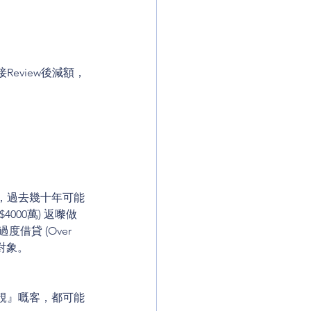
eview後減額，
，過去幾十年可能
000萬) 返嚟做
過度借貸 (Over 
嘅對象。
靚』嘅客，都可能