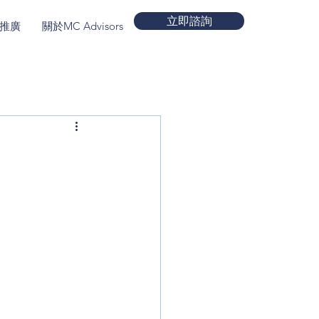
立即諮詢
推廣
關於MC Advisors
More
？