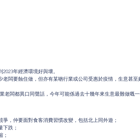
到2023年經濟環境好與壞。
少老闆要蝕住做，但亦有某啲行業或公司受惠於疫情，生意甚至
不同行業老闆都異口同聲話，今年可能係過去十幾年來生意最難做嘅
競爭，仲要面對食客消費習慣改變，包括北上同外遊；
量下跌；
縮；