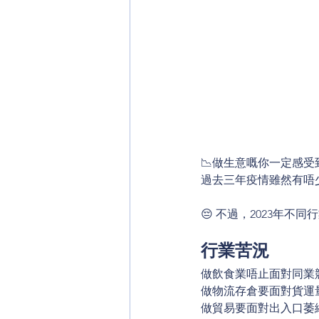
📉做生意嘅你一定感受
過去三年疫情雖然有唔
😔 不過，2023年
行業苦況
做飲食業唔止面對同業
做物流存倉要面對貨運
做貿易要面對出入口萎