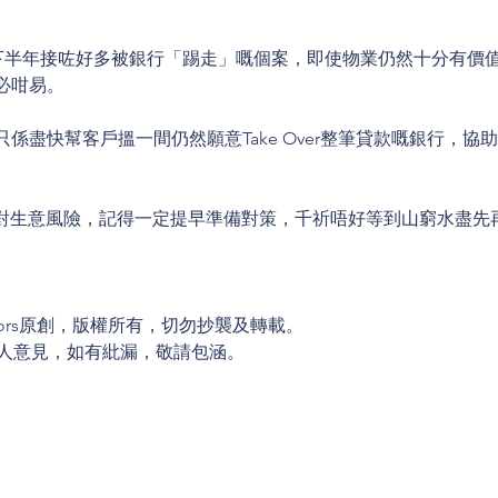
喺2023下半年接咗好多被銀行「踢走」嘅個案，即使物業仍然十分有價值，
必咁易。
就只係盡快幫客戶搵一間仍然願意Take Over整筆貸款嘅銀行，協
果面對生意風險，記得一定提早準備對策，千祈唔好等到山窮水盡先
isors原創，版權所有，切勿抄襲及轉載。
謹屬撰稿人意見，如有紕漏，敬請包涵。